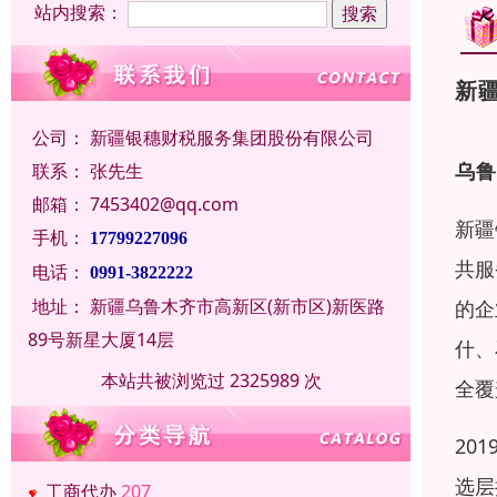
站内搜索：
新
公司：
新疆银穗财税服务集团股份有限公司
乌鲁
联系：
张先生
邮箱：
7453402@qq.com
新疆
手机：
17799227096
共服
电话：
0991-3822222
地址：
新疆乌鲁木齐市高新区(新市区)新医路
的企
89号新星大厦14层
什、
本站共被浏览过 2325989 次
全覆
20
选层
工商代办
207