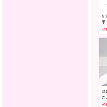
新
手
价
乌
盖
价