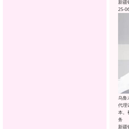
新疆
25-0
乌鲁
代理
本。
务
新疆