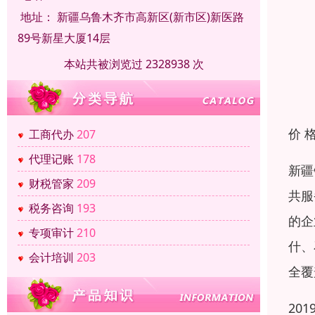
地址：
新疆乌鲁木齐市高新区(新市区)新医路
89号新星大厦14层
本站共被浏览过 2328938 次
价 
工商代办
207
代理记账
178
新疆
财税管家
209
共服
税务咨询
193
的企
专项审计
210
什、
会计培训
203
全覆
20