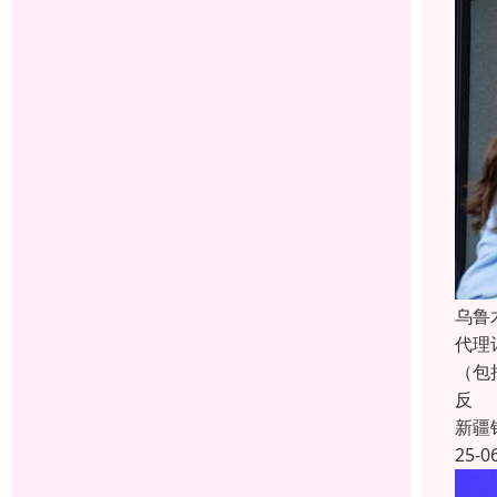
乌鲁
代理
（包
反
新疆
25-0