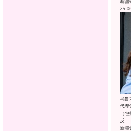
新疆
25-0
乌鲁
代理
（包
反
新疆