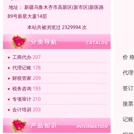
地址：
新疆乌鲁木齐市高新区(新市区)新医路
89号新星大厦14层
本站共被浏览过 2329994 次
价 
工商代办
207
代理记账
178
代理
财税管家
209
签订
税务咨询
193
专项审计
210
接票
会计培训
203
记账