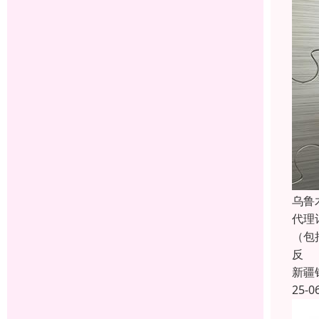
乌鲁
代理
（包
反
新疆
25-0