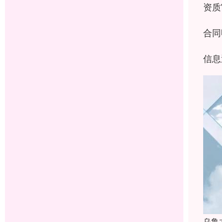
资质
合同
信息
乌鲁