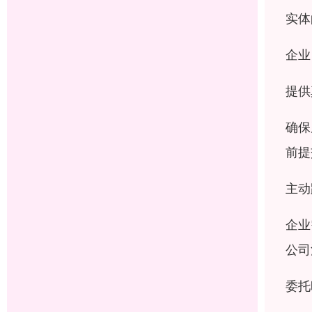
实体
企业
提供
确保
前提
主动
企业
公司
委托