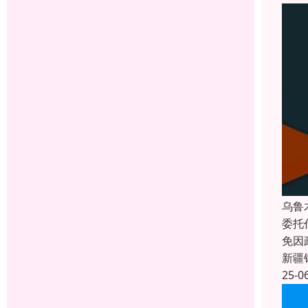
乌鲁
委托
免因
新疆
25-0