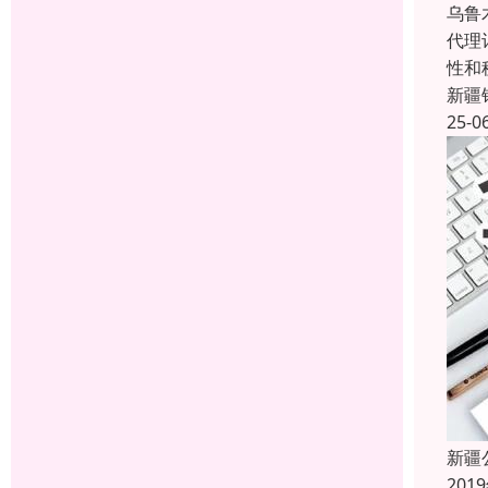
乌鲁
代理
性和
新疆
25-0
新疆
20