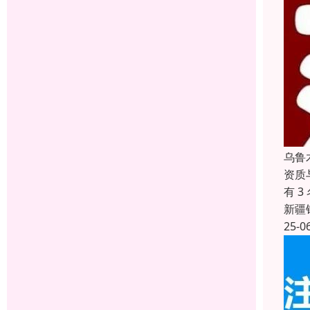
乌鲁
资质
有 
新疆
25-0