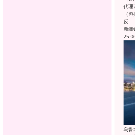
代理
（包
反
新疆
25-0
乌鲁