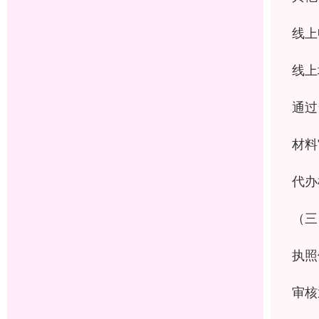
线上
线上
通过
材料
代办
（三
执照
审核