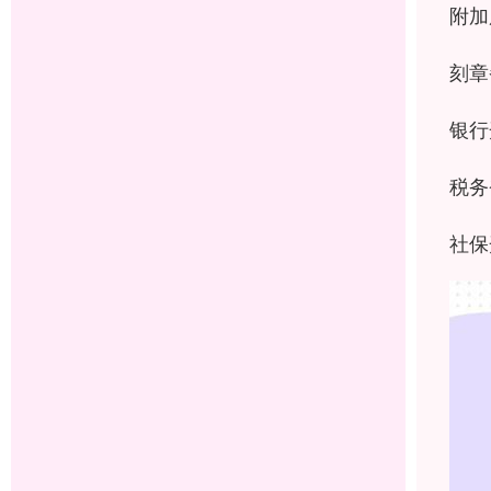
附加
刻章
银行
税务
社保