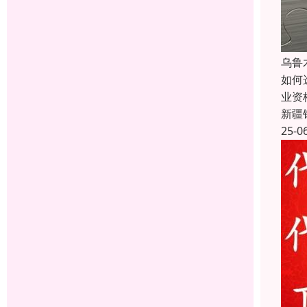
乌鲁
如何
业资
新疆
25-0