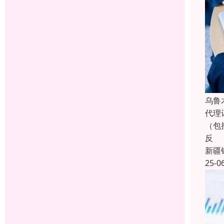
乌鲁
代理
（包
反
新疆
25-0