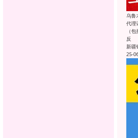
乌鲁
代理
（包
反
新疆
25-0