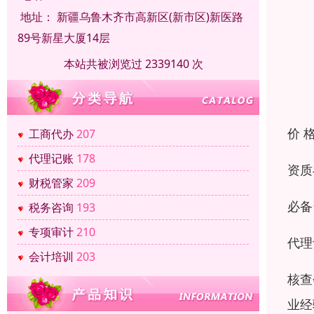
地址：
新疆乌鲁木齐市高新区(新市区)新医路
89号新星大厦14层
本站共被浏览过 2339140 次
价 
工商代办
207
代理记账
178
资质
财税管家
209
必备
税务咨询
193
专项审计
210
代理
会计培训
203
核查
业经