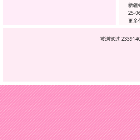
新疆
25-0
更多
被浏览过 2339