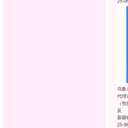
25-0
乌鲁
代理
（包
反
新疆
25-0