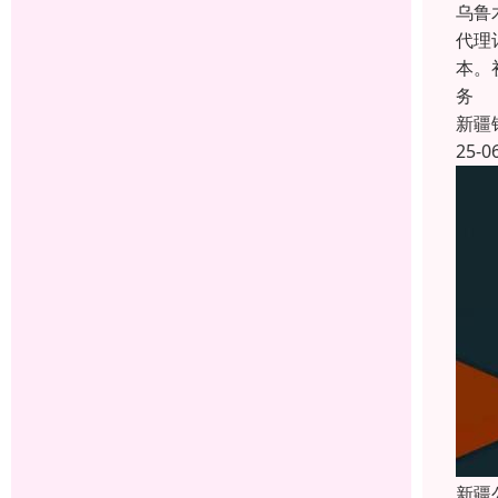
乌鲁
代理
本。
务
新疆
25-0
新疆