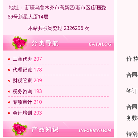
地址：
新疆乌鲁木齐市高新区(新市区)新医路
89号新星大厦14层
本站共被浏览过 2326296 次
价 
工商代办
207
代理记账
178
合同
财税管家
209
签订
税务咨询
193
专项审计
210
合同
会计培训
203
务数
特别