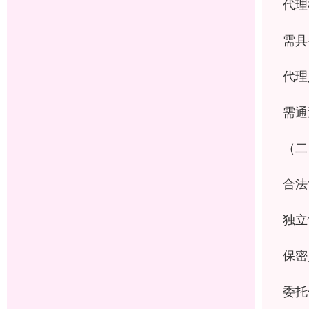
代理
需具
代理
需通
（二
合法
独立
保密
委托