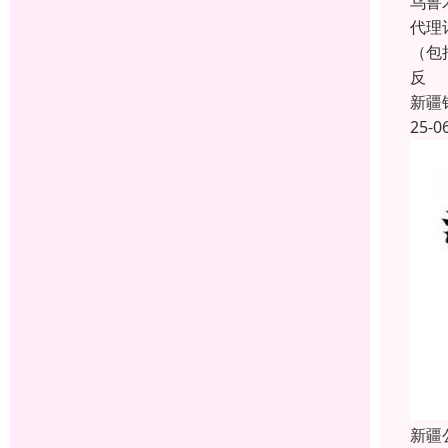
乌鲁
代理
（包
反
新疆
25-0
新疆