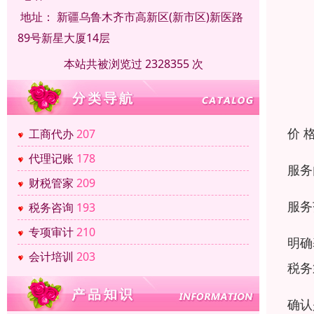
地址：
新疆乌鲁木齐市高新区(新市区)新医路
89号新星大厦14层
本站共被浏览过 2328355 次
价 
工商代办
207
代理记账
178
服务
财税管家
209
服务
税务咨询
193
专项审计
210
明确
会计培训
203
税务
确认