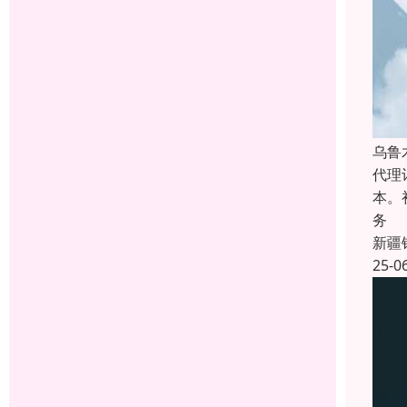
乌鲁
代理
本。
务
新疆
25-0