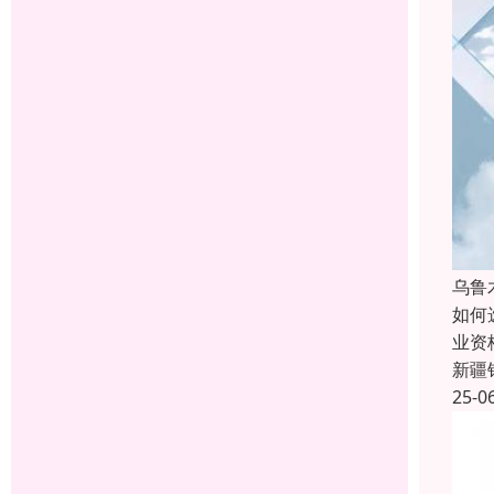
乌鲁
如何
业资
新疆
25-0