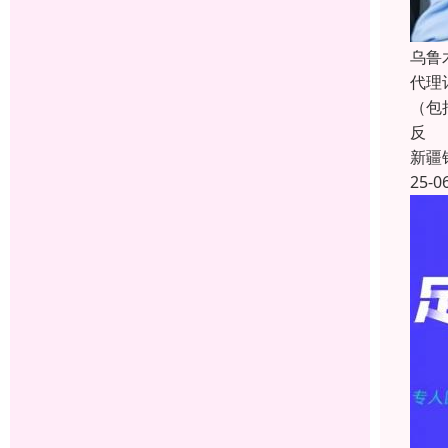
乌鲁
代理
（包
反
新疆
25-0