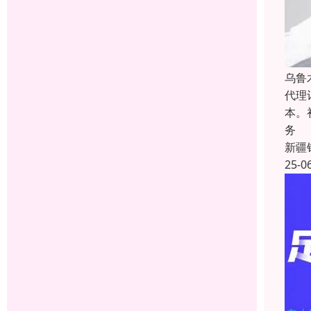
乌鲁
代理
本。
务
新疆
25-0