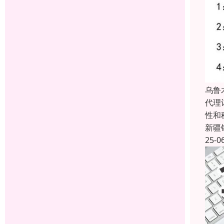
乌鲁
代理
性和
新疆
25-0