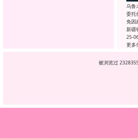
乌鲁
委托
免因
新疆
25-0
更多
被浏览过 2328