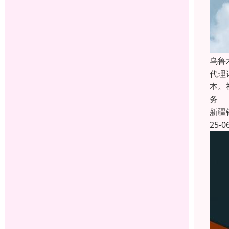
乌鲁
代理
本。
务
新疆
25-0