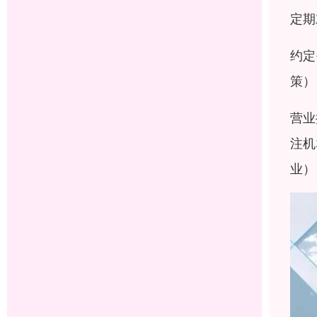
定期
约定
策）
营业
注机
业）