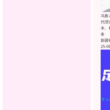
乌鲁
代理
本。
务
新疆
25-0