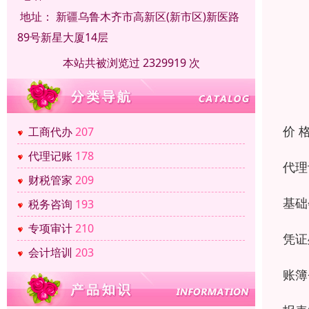
地址：
新疆乌鲁木齐市高新区(新市区)新医路
89号新星大厦14层
本站共被浏览过 2329919 次
价 
工商代办
207
代理记账
178
代理
财税管家
209
基础
税务咨询
193
专项审计
210
凭证
会计培训
203
账簿