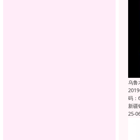
乌鲁
20
码：
新疆
25-0