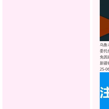
乌鲁
委托
免因
新疆
25-0