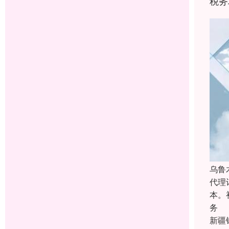
税务
乌鲁
代理
本。
务
新疆