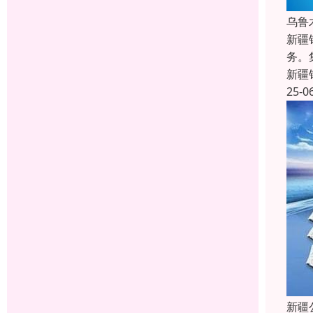
乌鲁
新疆
务。
新疆
25-0
新疆