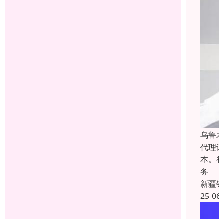
乌鲁
代理
本。
务
新疆
25-0