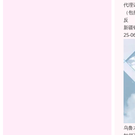
代理
（包
反
新疆
25-0
乌鲁