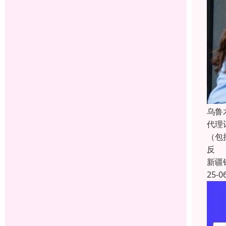
乌鲁
代理
（包
反
新疆
25-0