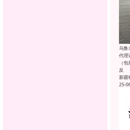
乌鲁
代理
（包
反
新疆
25-0