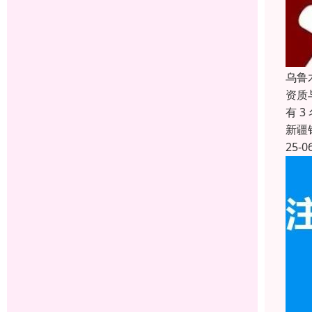
乌鲁
资质
有 
新疆
25-0