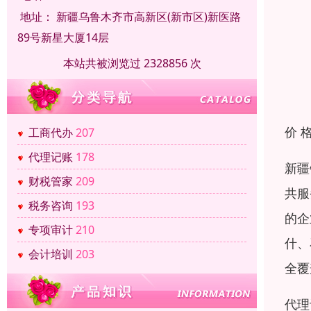
地址：
新疆乌鲁木齐市高新区(新市区)新医路
89号新星大厦14层
本站共被浏览过 2328856 次
价 
工商代办
207
代理记账
178
新疆
财税管家
209
共服
税务咨询
193
的企
专项审计
210
什、
会计培训
203
全覆
代理